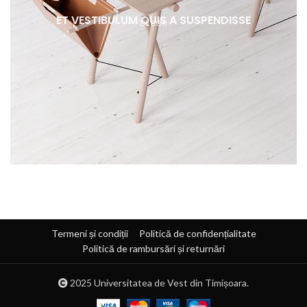
ET VESTIBULUM QUIS A SUSPENDISSE
DECOR
Termeni și condiții
Politică de confidențialitate
Politică de rambursări și returnări
2025
Universitatea de Vest din Timișoara.