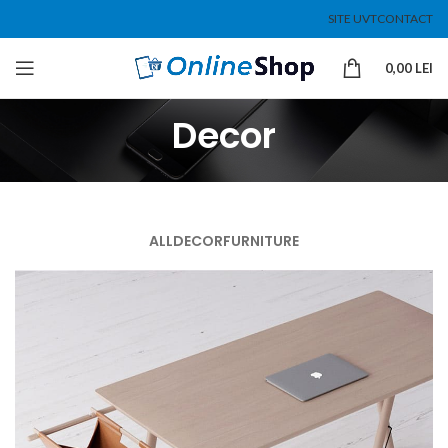
SITE UVT
CONTACT
0,00
LEI
Decor
ALL
DECOR
FURNITURE