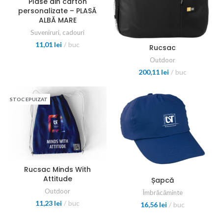
Plase din carton
personalizate – PLASĂ
ALBĂ MARE
Suveniruri, cadouri
11,01
lei
buc
Rucsac
Outdoor
200,11
lei
buc
STOC EPUIZAT
Rucsac Minds With
Attitude
Șapcă
Outdoor
Îmbrăcăminte
11,23
lei
buc
16,56
lei
buc