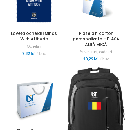
Lavetă ochelari Minds
Plase din carton
With Attitude
personalizate – PLASĂ
ALBĂ MICĂ
Ochelari
Suveniruri, cadouri
7,32
lei
buc
10,29
lei
buc