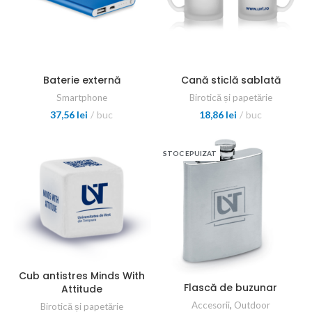
Baterie externă
Cană sticlă sablată
Smartphone
Birotică și papetărie
37,56
lei
buc
18,86
lei
buc
STOC EPUIZAT
Cub antistres Minds With
Flască de buzunar
Attitude
Accesorii
,
Outdoor
Birotică și papetărie