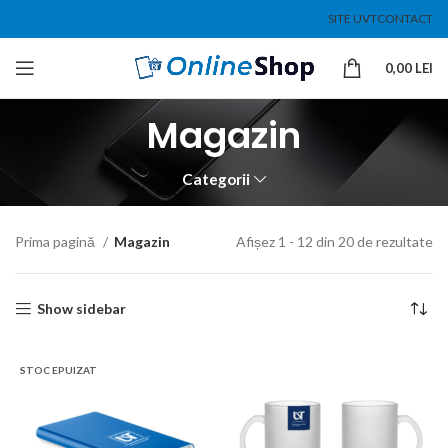
SITE UVT
CONTACT
0,00
LEI
Magazin
Categorii
Prima pagină
Magazin
Afișez 1 - 12 din 20 de rezultate
Show sidebar
STOC EPUIZAT