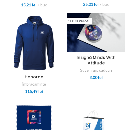
25,01
lei
buc
15,21
lei
buc
STOC EPUIZAT
Insignă Minds With
Attitude
Suveniruri, cadouri
Hanorac
3,00
lei
Îmbrăcăminte
115,49
lei