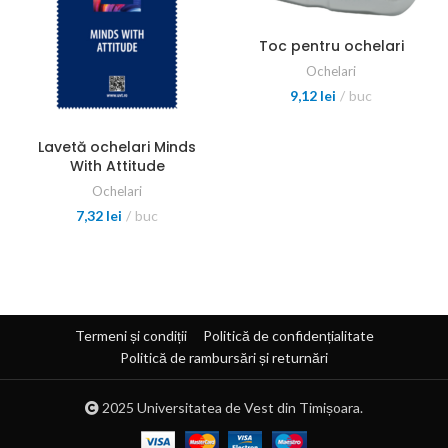
Toc pentru ochelari
Ochelari
9,12
lei
buc
Lavetă ochelari Minds
With Attitude
Ochelari
7,32
lei
buc
Termeni și condiții
Politică de confidențialitate
Politică de rambursări și returnări
2025
Universitatea de Vest din Timișoara.