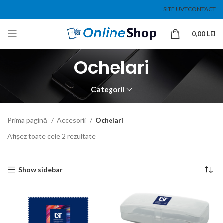
SITE UVT
CONTACT
0,00
LEI
Ochelari
Categorii
Prima pagină
Accesorii
Ochelari
Afișez toate cele 2 rezultate
Show sidebar