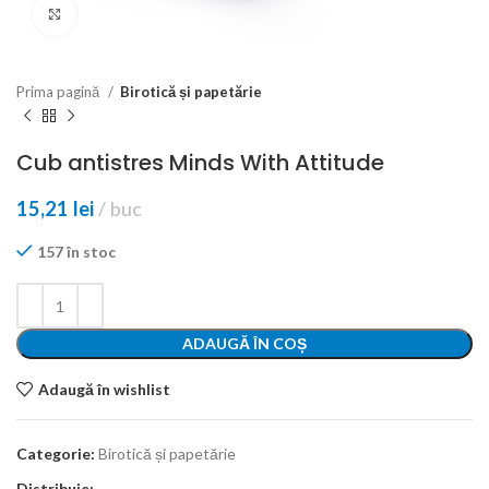
Click to enlarge
Prima pagină
Birotică și papetărie
Cub antistres Minds With Attitude
15,21
lei
buc
157 în stoc
ADAUGĂ ÎN COȘ
Adaugă în wishlist
Categorie:
Birotică și papetărie
Distribuie: