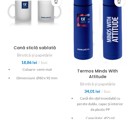
Cană sticlă sablată
Birotică și papetărie
18,86
lei
buc
Culoare: semi-mat
Termos Minds With
Attitude
Dimensiuni: Ø80 x 92 mm
Birotică și papetărie
34,01
lei
buc
Cană din oțel inoxidabil cu
perete dublu, capac și interior
de plastic PP
Capacitate: 455 ml
Culoare: albastru