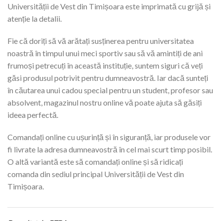
Universității de Vest din Timișoara este imprimată cu grijă și
atenție la detalii.
Fie că doriți să vă arătați susținerea pentru universitatea
noastră în timpul unui meci sportiv sau să vă amintiți de ani
frumoși petrecuți în această instituție, suntem siguri că veți
găsi produsul potrivit pentru dumneavostră. Iar dacă sunteți
în căutarea unui cadou special pentru un student, profesor sau
absolvent, magazinul nostru online vă poate ajuta să găsiți
ideea perfectă.
Comandați online cu ușurință și în siguranță, iar produsele vor
fi livrate la adresa dumneavostră în cel mai scurt timp posibil.
O altă variantă este să comandați online și să ridicați
comanda din sediul principal Universității de Vest din
Timișoara.