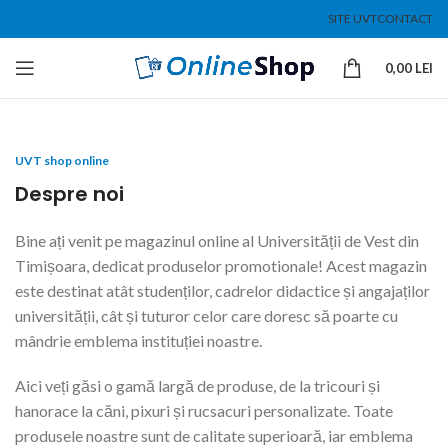
SITE UVT
CONTACT
0,00
LEI
UVT shop online
Despre noi
Bine ați venit pe magazinul online al Universității de Vest din
Timișoara, dedicat produselor promotionale! Acest magazin
este destinat atât studenților, cadrelor didactice și angajaților
universității, cât și tuturor celor care doresc să poarte cu
mândrie emblema instituției noastre.
Aici veți găsi o gamă largă de produse, de la tricouri și
hanorace la căni, pixuri și rucsacuri personalizate. Toate
produsele noastre sunt de calitate superioară, iar emblema