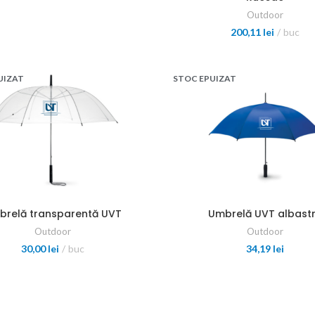
Outdoor
200,11
lei
buc
UIZAT
STOC EPUIZAT
brelă transparentă UVT
Umbrelă UVT albast
Outdoor
Outdoor
30,00
lei
buc
34,19
lei