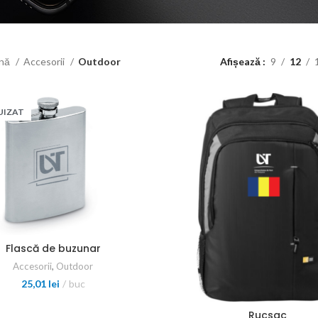
ină
Accesorii
Outdoor
Afișează
9
12
UIZAT
Flască de buzunar
Accesorii
,
Outdoor
25,01
lei
buc
Rucsac