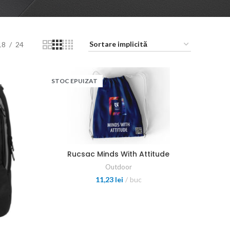
18
24
STOC EPUIZAT
Rucsac Minds With Attitude
Outdoor
11,23
lei
buc