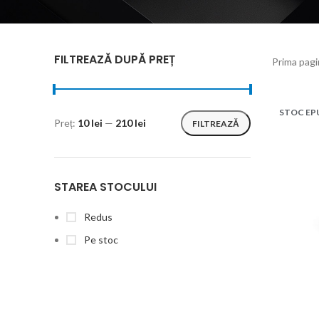
FILTREAZĂ DUPĂ PREȚ
Prima pag
STOC EP
Preț:
10 lei
—
210 lei
FILTREAZĂ
STAREA STOCULUI
Redus
Pe stoc