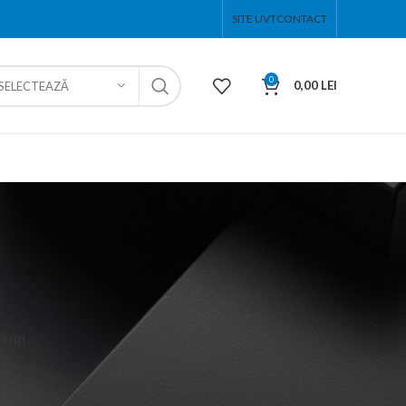
SITE UVT
CONTACT
0
0,00
LEI
SELECTEAZĂ
OURI