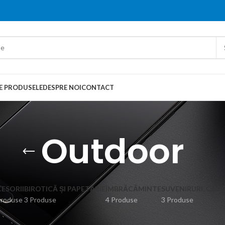
E PRODUSELE
DESPRE NOI
CONTACT
Outdoor
ESORII
BIROTICĂ ȘI PAPETĂRIE
ÎMBRĂCĂMINTE
SUVENIRURI, CAD
Produse
3 Produse
4 Produse
3 Produse