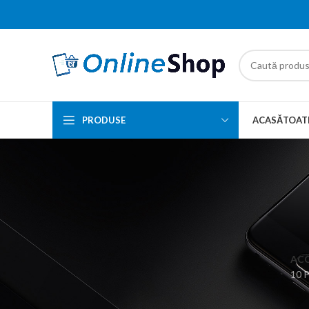
PRODUSE
ACASĂ
TOAT
ACC
10 