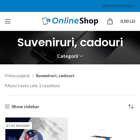
SITE UVT
CONTACT
0,00
LEI
Suveniruri, cadouri
Categorii
Prima pagină
Suveniruri, cadouri
Afișez toate cele 3 rezultate
Show sidebar
STOC EPUIZAT