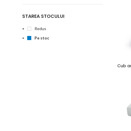
STAREA STOCULUI
Redus
Pe stoc
Cub an