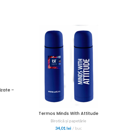
izate –
Termos Minds With Attitude
Birotică și papetărie
34,01
lei
buc