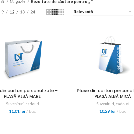
ină
Magazin
Rezultate de căutare pentru „ ”
9
12
18
24
 din carton personalizate –
Plase din carton personal
PLASĂ ALBĂ MARE
PLASĂ ALBĂ MICĂ
Suveniruri, cadouri
Suveniruri, cadouri
11,01
lei
buc
10,29
lei
buc