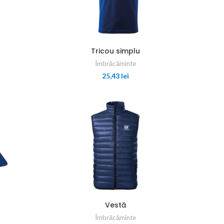
Tricou simplu
Îmbrăcăminte
25,43
lei
Vestă
Îmbrăcăminte