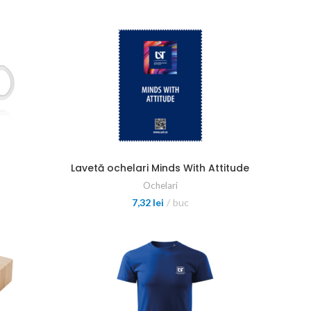
ă
Lavetă ochelari Minds With Attitude
Ochelari
7,32
lei
buc