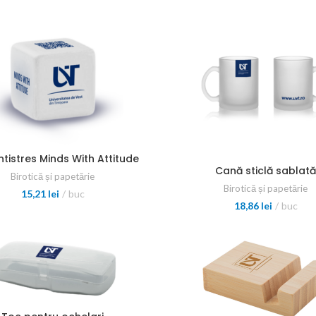
tistres Minds With Attitude
Cană sticlă sablat
Birotică și papetărie
Birotică și papetărie
15,21
lei
buc
18,86
lei
buc