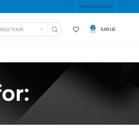
SITE UVT
CONTACT
0
0,00
LEI
SELECTEAZĂ
or: