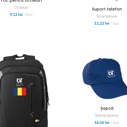
Toc pentru ochelari
Ochelari
Suport telefon
9,12
lei
buc
Smartphone
11,22
lei
buc
Șapcă
Îmbrăcăminte
16,56
lei
buc