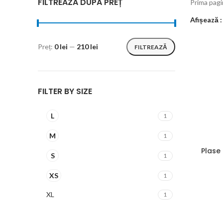
FILTREAZĂ DUPĂ PREȚ
Prima pag
Afișează
Preț:
0 lei
—
210 lei
FILTREAZĂ
FILTER BY SIZE
L
1
M
1
Plase
S
1
XS
1
XL
1