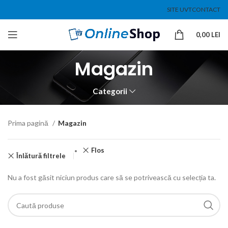
SITE UVT
CONTACT
0,00
LEI
Magazin
Categorii
Prima pagină
Magazin
Flos
Înlătură filtrele
Nu a fost găsit niciun produs care să se potrivească cu selecția ta.